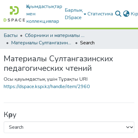
Қауымдастықтар
Барлық
мен
Статистика
Кі
DSpace
коллекциялар
Басты
Сборники и материалы конференций
Материалы Султангазинских педагогических чтений
Search
Материалы Султангазинских
педагогических чтений
Осы қауымдастық үшін Тұрақты URI
https://dspace.kspi.kz/handle/item/2960
Көру