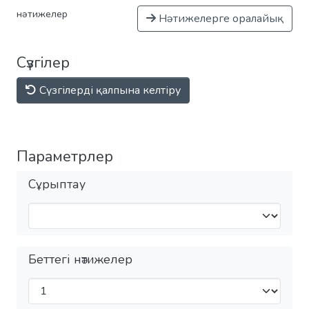
нәтижелер
Нәтижелерге оралайық
Сүзгілер
Сүзгілерді қалпына келтіру
Параметрлер
Сұрыптау
Беттегі нәтижелер