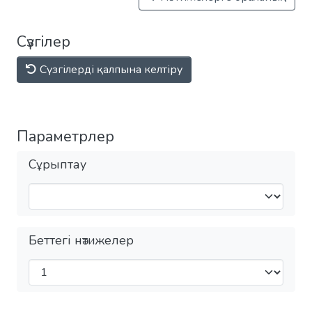
Сүзгілер
Сүзгілерді қалпына келтіру
Параметрлер
Сұрыптау
Беттегі нәтижелер