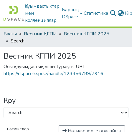
Қауымдастықтар
Барлық
мен
Статистика
Кі
DSpace
коллекциялар
Басты
Вестник КГПИ
Вестник КГПИ 2025
Search
Вестник КГПИ 2025
Осы қауымдастық үшін Тұрақты URI
https://dspace.kspi.kz/handle/123456789/7916
Көру
нәтижелер
Нәтижелерге оралайық