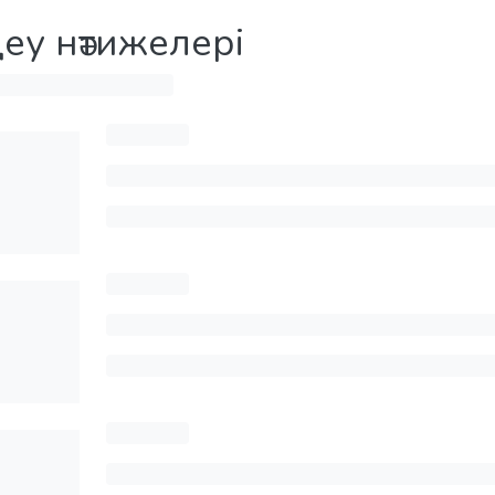
деу нәтижелері