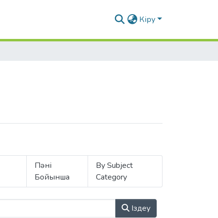
Кіру
Пәні
By Subject
Бойынша
Category
Іздеу