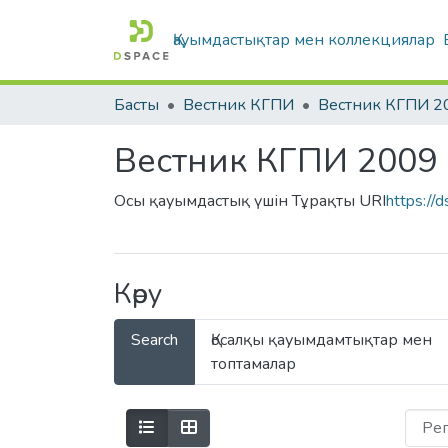
Қауымдастықтар мен коллекциялар
Басты
Вестник КГПИ
Вестник КГПИ 2
Вестник КГПИ 2009
Осы қауымдастық үшін Тұрақты URI
https://
Көру
Search
Қосалқы қауымдамтықтар мен
топтамалар