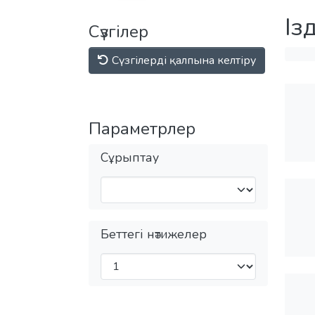
Із
Сүзгілер
Сүзгілерді қалпына келтіру
Параметрлер
Сұрыптау
Беттегі нәтижелер