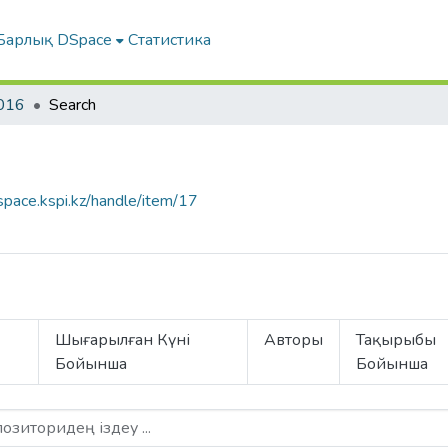
Барлық DSpace
Статистика
016
Search
dspace.kspi.kz/handle/item/17
Шығарылған Күні
Авторы
Тақырыбы
Бойынша
Бойынша