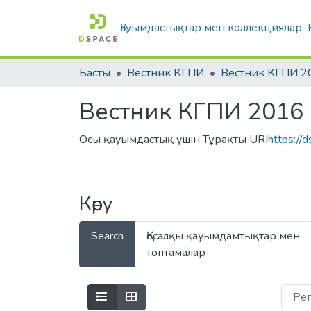
Қауымдастықтар мен коллекциялар
Басты
Вестник КГПИ
Вестник КГПИ 2
Вестник КГПИ 2016
Осы қауымдастық үшін Тұрақты URI
https://
Көру
Search
Қосалқы қауымдамтықтар мен
топтамалар