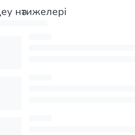
деу нәтижелері