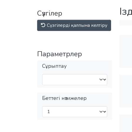
Із
Сүзгілер
Сүзгілерді қалпына келтіру
Параметрлер
Сұрыптау
Беттегі нәтижелер