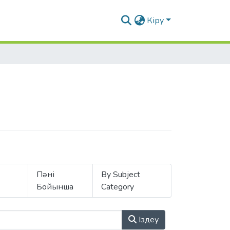
Кіру
Пәні
By Subject
Бойынша
Category
Іздеу