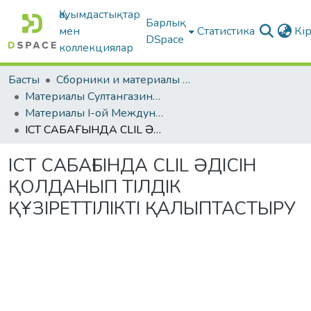
Қауымдастықтар
Барлық
мен
Статистика
Кі
DSpace
коллекциялар
Басты
Сборники и материалы конференций
Материалы Султангазинских педагогических чтений
Материалы I-ой Международной научно-практической конференции «Султангазинские чтения» 17-18 мая 2019
ICT САБАҒЫНДА CLIL ƏДІСІН ҚОЛДАНЫП ТІЛДІК ҚҰЗІРЕТТІЛІКТІ ҚАЛЫПТАСТЫРУ
ICT САБАҒЫНДА CLIL ƏДІСІН
ҚОЛДАНЫП ТІЛДІК
ҚҰЗІРЕТТІЛІКТІ ҚАЛЫПТАСТЫРУ