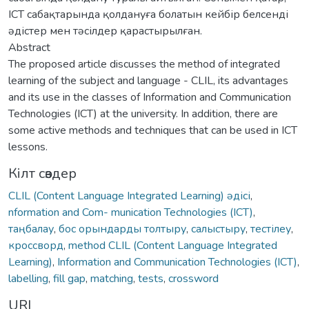
ICT сабақтарында қолдануға болатын кейбір белсенді
əдістер мен тəсілдер қарастырылған.
Abstract
The proposed article discusses the method of integrated
learning of the subject and language - CLIL, its advantages
and its use in the classes of Information and Communication
Technologies (ICT) at the university. In addition, there are
some active methods and techniques that can be used in ICT
lessons.
Кілт сөздер
CLIL (Content Language Integrated Learning) əдісі
,
nformation and Com- munication Technologies (ICT)
,
таңбалау
,
бос орындарды толтыру
,
салыстыру
,
тестілеу
,
кроссворд
,
method CLIL (Content Language Integrated
Learning)
,
Information and Communication Technologies (ICT)
,
labelling
,
fill gap
,
matching
,
tests
,
crossword
URI