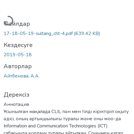
Жүктеу...
Файлдар
17-18-05-19-sultang_cht-4.pdf
(639.42 KB)
Кездесуге
2019-05-18
Авторлар
Айтбенова, А.А.
Дерексіз
Аннотация
Ұсынылған мақалада CLIL пəн мен тілді кіріктіріп оқыту
əдісі, оның артықшылығы туралы жəне оны жоо-да
Information and Communication Technologies (ICT)
сабағында қолдану туралы айтылған. Сонымен қатар,