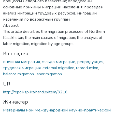
процессы Северного Казахстана; определены
основные причины миграции населения; проведен
анализ миграции трудовых ресурсов, миграции
населения по возрастным группам.
Abstract
This article describes the migration processes of Northern
Kazakhstan; the main causes of migration; the analysis of
labor migration, migration by age groups.
Кілт сөздер
внешняя миграция
,
сальдо миграции
,
репродукция
,
трудовая миграция
,
external migration
,
reproduction
,
balance migration
,
labor migration
URI
http://repo.kspi.kz/handle/item/3216
Жинақтар
Материалы I-ой Международной научно-практической