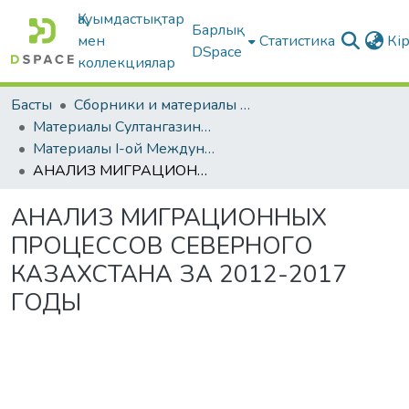
Қауымдастықтар
Барлық
мен
Статистика
Кі
DSpace
коллекциялар
Басты
Сборники и материалы конференций
Материалы Султангазинских педагогических чтений
Материалы I-ой Международной научно-практической конференции «Султангазинские чтения» 17-18 мая 2019
АНАЛИЗ МИГРАЦИОННЫХ ПРОЦЕССОВ СЕВЕРНОГО КАЗАХСТАНА ЗА 2012-2017 ГОДЫ
АНАЛИЗ МИГРАЦИОННЫХ
ПРОЦЕССОВ СЕВЕРНОГО
КАЗАХСТАНА ЗА 2012-2017
ГОДЫ