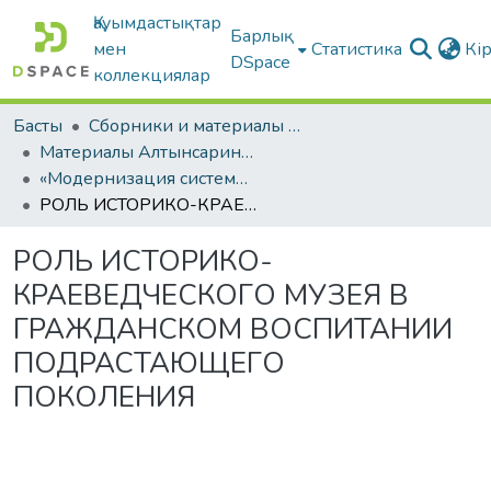
Қауымдастықтар
Барлық
мен
Статистика
Кі
DSpace
коллекциялар
Басты
Сборники и материалы конференций
Материалы Алтынсаринских педагогических чтений
«Модернизация системы образования как основа устойчивого развития казахстанского общества»
РОЛЬ ИСТОРИКО-КРАЕВЕДЧЕСКОГО МУЗЕЯ В ГРАЖДАНСКОМ ВОСПИТАНИИ ПОДРАСТАЮЩЕГО ПОКОЛЕНИЯ
РОЛЬ ИСТОРИКО-
КРАЕВЕДЧЕСКОГО МУЗЕЯ В
ГРАЖДАНСКОМ ВОСПИТАНИИ
ПОДРАСТАЮЩЕГО
ПОКОЛЕНИЯ