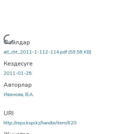
Жүктеу...
Файлдар
alt_cht_2011-1-112-114.pdf
(59.58 KB)
Кездесуге
2011-01-28
Авторлар
Иванова, В.А.
URI
http://repo.kspi.kz/handle/item/620