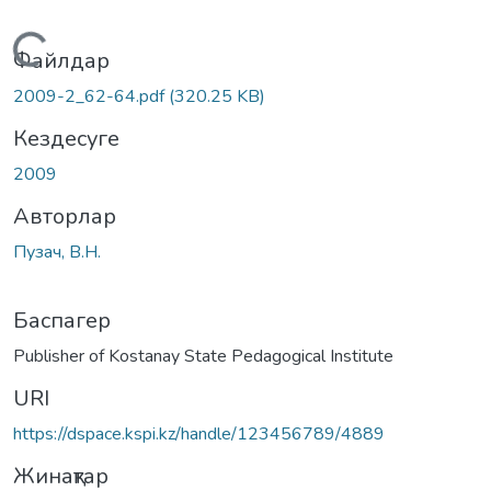
Жүктеу...
Файлдар
2009-2_62-64.pdf
(320.25 KB)
Кездесуге
2009
Авторлар
Пузач, В.Н.
Баспагер
Publisher of Kostanay State Pedagogical Institute
URI
https://dspace.kspi.kz/handle/123456789/4889
Жинақтар