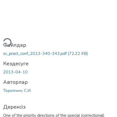
теу...
Файлдар
sc_pract_conf_2013-340-343.pdf
(72.22 KB)
Кездесуге
2013-04-10
Авторлар
Торопчин, С.И.
Дерексіз
One of the priority directions of the special (correctional)