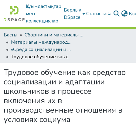
Қауымдастықтар
Барлық
мен
Статистика
Кі
DSpace
коллекциялар
Басты
Сборники и материалы конференций
Материалы международных научно-практических конференций
«Среда социализации и профессионального становления студенческой молодежи в условиях модернизации казахстанского образования»
Трудовое обучение как средство социализации и адаптации школьников в процессе включения их в производственные отношения в условиях социума
Трудовое обучение как средство
социализации и адаптации
школьников в процессе
включения их в
производственные отношения в
условиях социума