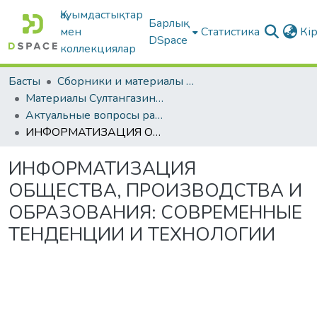
Қауымдастықтар
Барлық
мен
Статистика
Кі
DSpace
коллекциялар
Басты
Сборники и материалы конференций
Материалы Султангазинских педагогических чтений
Актуальные вопросы развития современного образования»: Материалы международной научно-практической конференции «СУЛТАНГАЗИНСКИЕ ЧТЕНИЯ-2023», 15 марта 2023 г.
ИНФОРМАТИЗАЦИЯ ОБЩЕСТВА, ПРОИЗВОДСТВА И ОБРАЗОВАНИЯ: СОВРЕМЕННЫЕ ТЕНДЕНЦИИ И ТЕХНОЛОГИИ
ИНФОРМАТИЗАЦИЯ
ОБЩЕСТВА, ПРОИЗВОДСТВА И
ОБРАЗОВАНИЯ: СОВРЕМЕННЫЕ
ТЕНДЕНЦИИ И ТЕХНОЛОГИИ