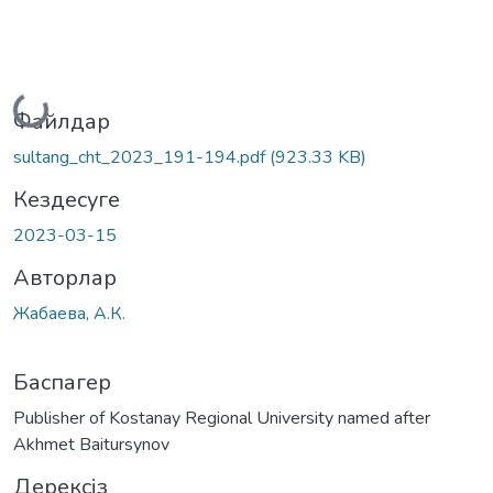
Жүктеу...
Файлдар
sultang_cht_2023_191-194.pdf
(923.33 KB)
Кездесуге
2023-03-15
Авторлар
Жабаева, А.К.
Баспагер
Publisher of Kostanay Regional University named after
Akhmet Baitursynov
Дерексіз