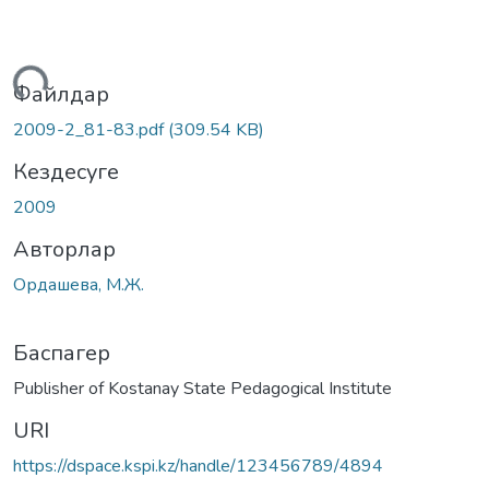
Жүктеу...
Файлдар
2009-2_81-83.pdf
(309.54 KB)
Кездесуге
2009
Авторлар
Ордашева, М.Ж.
Баспагер
Publisher of Kostanay State Pedagogical Institute
URI
https://dspace.kspi.kz/handle/123456789/4894