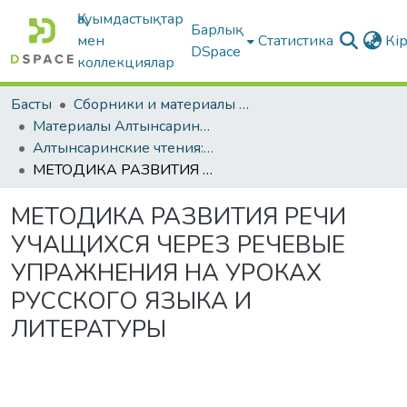
Қауымдастықтар
Барлық
мен
Статистика
Кі
DSpace
коллекциялар
Басты
Сборники и материалы конференций
Материалы Алтынсаринских педагогических чтений
Алтынсаринские чтения: Ценности как концептуальная основа воспитания в современных социокультурных и геополитических реалиях, г. Костанай, 2025 г. Книга 2
МЕТОДИКА РАЗВИТИЯ РЕЧИ УЧАЩИХСЯ ЧЕРЕЗ РЕЧЕВЫЕ УПРАЖНЕНИЯ НА УРОКАХ РУССКОГО ЯЗЫКА И ЛИТЕРАТУРЫ
МЕТОДИКА РАЗВИТИЯ РЕЧИ
УЧАЩИХСЯ ЧЕРЕЗ РЕЧЕВЫЕ
УПРАЖНЕНИЯ НА УРОКАХ
РУССКОГО ЯЗЫКА И
ЛИТЕРАТУРЫ