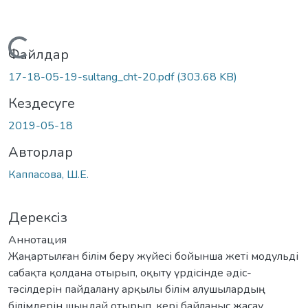
Жүктеу...
Файлдар
17-18-05-19-sultang_cht-20.pdf
(303.68 KB)
Кездесуге
2019-05-18
Авторлар
Каппасова, Ш.Е.
Дерексіз
Аннотация
Жаңартылған білім беру жүйесі бойынша жеті модульді
сабақта қолдана отырып, оқыту үрдісінде əдіс-
тəсілдерін пайдалану арқылы білім алушылардың
білімдерін шыңдай отырып, кері байланыс жасау