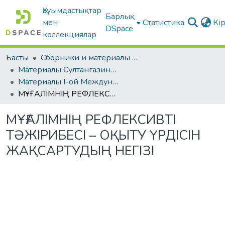
Қауымдастықтар
Барлық
мен
Статистика
Кі
DSpace
коллекциялар
Басты
Сборники и материалы конференций
Материалы Султангазинских педагогических чтений
Материалы I-ой Международной научно-практической конференции «Султангазинские чтения» 17-18 мая 2019
МҰҒАЛІМНІҢ РЕФЛЕКСИВТІ ТƏЖІРИБЕСІ – ОҚЫТУ ҮРДІСІН ЖАҚСАРТУДЫҢ НЕГІЗІ
МҰҒАЛІМНІҢ РЕФЛЕКСИВТІ
ТƏЖІРИБЕСІ – ОҚЫТУ ҮРДІСІН
ЖАҚСАРТУДЫҢ НЕГІЗІ