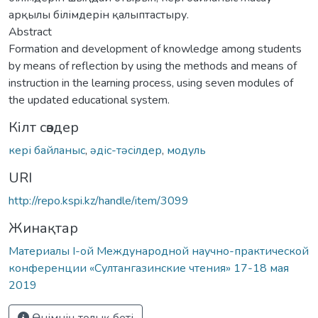
арқылы білімдерін қалыптастыру.
Abstract
Formation and development of knowledge among students
by means of reflection by using the methods and means of
instruction in the learning process, using seven modules of
the updated educational system.
Кілт сөздер
кері байланыс
,
əдіс-тəсілдер
,
модуль
URI
http://repo.kspi.kz/handle/item/3099
Жинақтар
Материалы I-ой Международной научно-практической
конференции «Султангазинские чтения» 17-18 мая
2019
Өнімнің толық беті