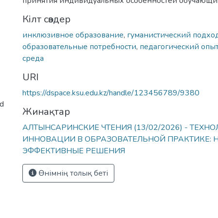
принятия индивидуальных особенностей обучающих
Кілт сөздер
инклюзивное образование
,
гуманистический подхо
образовательные потребности
,
педагогический опы
среда
URI
https://dspace.ksu.edu.kz/handle/123456789/9380
ed
Жинақтар
АЛТЫНСАРИНСКИЕ ЧТЕНИЯ (13/02/2026) - ТЕХНО
ИННОВАЦИИ В ОБРАЗОВАТЕЛЬНОЙ ПРАКТИКЕ: 
ЭФФЕКТИВНЫЕ РЕШЕНИЯ
Өнімнің толық беті