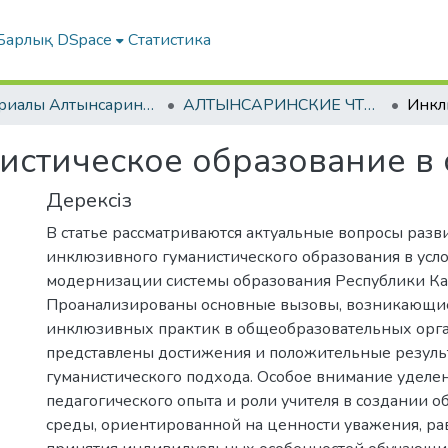
Барлық DSpace
Статистика
Материалы Алтынсаринских педагогических чтений
АЛТЫНСАРИНСКИЕ ЧТЕНИЯ (13/02/2026) - ТЕХНОЛОГИИ И ИННОВАЦИИ В ОБРАЗОВАТЕЛЬНОЙ ПРАКТИКЕ: НОВЫЕ ВЫЗОВЫ И ЭФФЕКТИВНЫЕ РЕШЕНИЯ
истическое образование в
Дерексіз
В статье рассматриваются актуальные вопросы разв
инклюзивного гуманистического образования в усл
модернизации системы образования Республики Ка
Проанализированы основные вызовы, возникающи
инклюзивных практик в общеобразовательных орг
представлены достижения и положительные резуль
гуманистического подхода. Особое внимание удел
педагогического опыта и роли учителя в создании 
среды, ориентированной на ценности уважения, ра