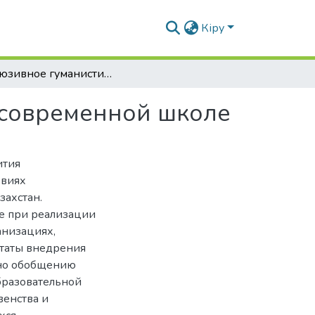
Кіру
Инклюзивное гуманистическое образование в современной школе
 современной школе
ития
овиях
захстан.
е при реализации
анизациях,
таты внедрения
ено обобщению
образовательной
венства и