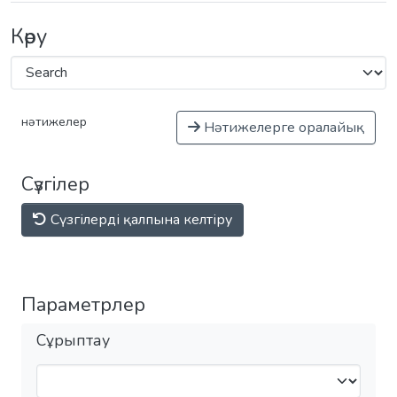
Көру
нәтижелер
Нәтижелерге оралайық
Сүзгілер
Сүзгілерді қалпына келтіру
Параметрлер
Сұрыптау