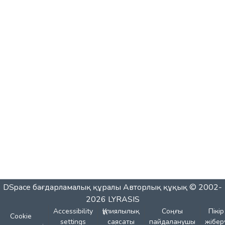
DSpace бағдарламалық құралы
Авторлық құқық © 2002-
2026
LYRASIS
Accessibility
Құпиялылық
Соңғы
Пікір
Cookie
settings
саясаты
пайдаланушы
жібер