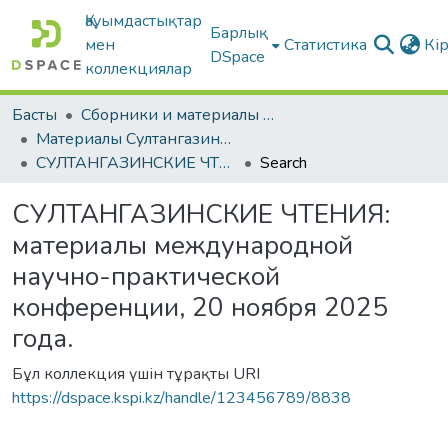
Қауымдастықтар
Барлық
мен
Статистика
Кі
DSpace
коллекциялар
Басты
Сборники и материалы конференций
Материалы Султангазинских педагогических чтений
СУЛТАНГАЗИНСКИЕ ЧТЕНИЯ: материалы международной научно-практической конференции, 20 ноября 2025 года.
Search
СУЛТАНГАЗИНСКИЕ ЧТЕНИЯ:
материалы международной
научно-практической
конференции, 20 ноября 2025
года.
Бұл коллекция үшін тұрақты URI
https://dspace.kspi.kz/handle/123456789/8838