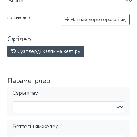
нәтижелер
Нәтижелерге оралайық
Сүзгілер
Сүзгілерді қалпына келтіру
Параметрлер
Сұрыптау
Беттегі нәтижелер