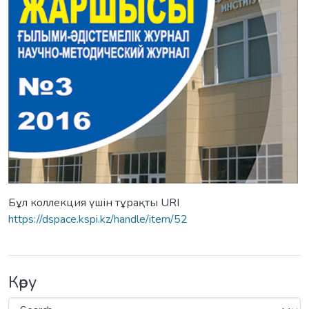
Бұл коллекция үшін тұрақты URI
https://dspace.kspi.kz/handle/item/52
Көру