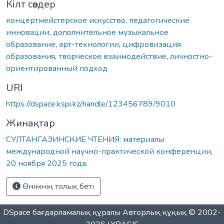
Кілт сөздер
концертмейстерское искусство
,
педагогические
инновации
,
дополнительное музыкальное
образование
,
арт-технологии
,
цифровизация
образования
,
творческое взаимодействие
,
личностно-
ориентированный подход
URI
https://dspace.kspi.kz/handle/123456789/9010
Жинақтар
СУЛТАНГАЗИНСКИЕ ЧТЕНИЯ: материалы
международной научно-практической конференции,
20 ноября 2025 года.
Өнімнің толық беті
DSpace бағдарламалық құралы
Авторлық құқық © 2002-