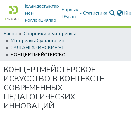
Қауымдастықтар
Барлық
мен
Статистика
Кі
DSpace
коллекциялар
Басты
Сборники и материалы конференций
Материалы Султангазинских педагогических чтений
СУЛТАНГАЗИНСКИЕ ЧТЕНИЯ: материалы международной научно-практической конференции, 20 ноября 2025 года.
КОНЦЕРТМЕЙСТЕРСКОЕ ИСКУССТВО В КОНТЕКСТЕ СОВРЕМЕННЫХ ПЕДАГОГИЧЕСКИХ ИННОВАЦИЙ
КОНЦЕРТМЕЙСТЕРСКОЕ
ИСКУССТВО В КОНТЕКСТЕ
СОВРЕМЕННЫХ
ПЕДАГОГИЧЕСКИХ
ИННОВАЦИЙ