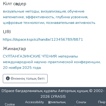
Кілт сөздер
визуальные методы
,
визуализация
,
обучение
математике
,
эффективность
,
глубина усвоения
,
цифровые технологии
,
познавательная активность
URI
https://dspace.kspi.kz/handle/123456789/8871
Жинақтар
СУЛТАНГАЗИНСКИЕ ЧТЕНИЯ: материалы
международной научно-практической конференции,
20 ноября 2025 года.
Өнімнің толық беті
DSpace бағдарламалық құралы
Авторлық құқық © 2002-
2026
LYRASIS
Accessibility
Құпиялылық
Соңғы
Пікір
Cookie