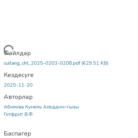
Жүктеу...
Файлдар
sultang_cht_2025-0203-0208.pdf
(629.51 KB)
Кездесуге
2025-11-20
Авторлар
Абилова Кунель Аледдин–гызы
Готфрит В.Ф.
Баспагер