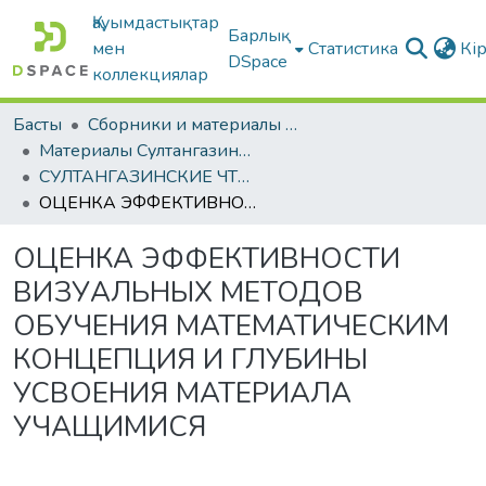
Қауымдастықтар
Барлық
мен
Статистика
Кі
DSpace
коллекциялар
Басты
Сборники и материалы конференций
Материалы Султангазинских педагогических чтений
СУЛТАНГАЗИНСКИЕ ЧТЕНИЯ: материалы международной научно-практической конференции, 20 ноября 2025 года.
ОЦЕНКА ЭФФЕКТИВНОСТИ ВИЗУАЛЬНЫХ МЕТОДОВ ОБУЧЕНИЯ МАТЕМАТИЧЕСКИМ КОНЦЕПЦИЯ И ГЛУБИНЫ УСВОЕНИЯ МАТЕРИАЛА УЧАЩИМИСЯ
ОЦЕНКА ЭФФЕКТИВНОСТИ
ВИЗУАЛЬНЫХ МЕТОДОВ
ОБУЧЕНИЯ МАТЕМАТИЧЕСКИМ
КОНЦЕПЦИЯ И ГЛУБИНЫ
УСВОЕНИЯ МАТЕРИАЛА
УЧАЩИМИСЯ