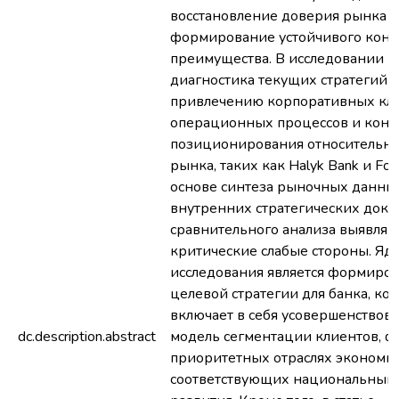
восстановление доверия рынка и
формирование устойчивого конк
преимущества. В исследовании п
диагностика текущих стратегий б
привлечению корпоративных кли
операционных процессов и конк
позиционирования относительно
рынка, таких как Halyk Bank и For
основе синтеза рыночных данны
внутренних стратегических доку
сравнительного анализа выявляю
критические слабые стороны. Яд
исследования является формиро
целевой стратегии для банка, кот
включает в себя усовершенствов
dc.description.abstract
модель сегментации клиентов, ф
приоритетных отраслях экономик
соответствующих национальным