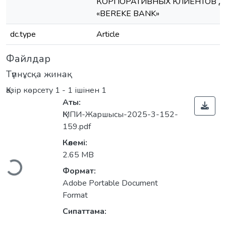
КОРПОРАТИВНЫХ КЛИЕНТОВ Д
«BEREKE BANK»
dc.type
Article
Файлдар
Түпнұсқа жинақ
Қазір көрсету
1 - 1 ішінен 1
Аты:
ҚМПИ-Жаршысы-2025-3-152-
159.pdf
Көлемі:
Жүктеу...
2.65 MB
Формат:
Adobe Portable Document
Format
Сипаттама: