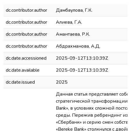
dc.contributor.author
Дамбаулова, Г.К.
dc.contributor.author
Алиева, Г.А.
dc.contributor.author
Амантаева, Р.К.
dc.contributor.author
Абдрахманова, А.Д.
dc.date.accessioned
2025-09-12T13:10:39Z
dc.date.available
2025-09-12T13:10:39Z
dc.date.issued
2025
Данная статья представляет собо
стратегической трансформации 
Bank», в условиях сложной постс
среды. Пережив ребрендинг из
«Сбербанк» и серию смен собств
«Bereke Bank» столкнулся с двойн