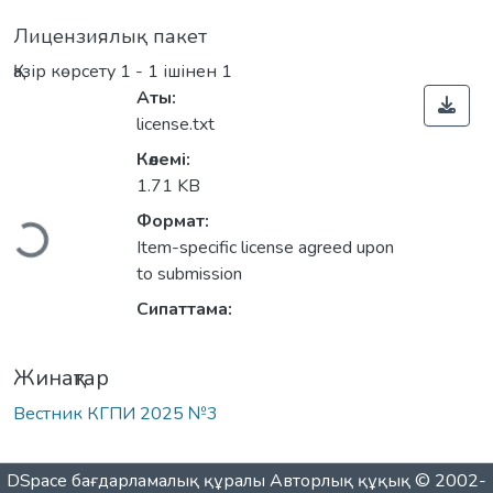
Лицензиялық пакет
Қазір көрсету
1 - 1 ішінен 1
Аты:
license.txt
Көлемі:
1.71 KB
Жүктеу...
Формат:
Item-specific license agreed upon
to submission
Сипаттама:
Жинақтар
Вестник КГПИ 2025 №3
DSpace бағдарламалық құралы
Авторлық құқық © 2002-