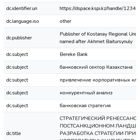
dc.identifier.uri
https://dspace.kspi.kz/handle/123
dc.language.iso
other
Publisher of Kostanay Regional Unive
dc.publisher
named after Akhmet Baitursynuly
dc.subject
Bereke Bank
dc.subject
банковский сектор Казахстана
dc.subject
привлечение корпоративных кли
dc.subject
конкурентный анализ
dc.subject
банковская стратегия
СТРАТЕГИЧЕСКИЙ РЕНЕССАНС 
ПОСТСАНКЦИОННОМ ЛАНДША
dc.title
РАЗРАБОТКА СТРАТЕГИИ ПРИ