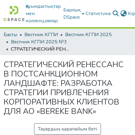
Қауымдастықтар
Барлық
мен
Статистика
Кі
DSpace
коллекциялар
Басты
Вестник КГПИ
Вестник КГПИ 2025
Вестник КГПИ 2025 №3
СТРАТЕГИЧЕСКИЙ РЕНЕССАНС В ПОСТСАНКЦИОННОМ ЛАНДШАФТЕ: РАЗРАБОТКА СТРАТЕГИИ ПРИВЛЕЧЕНИЯ КОРПОРАТИВНЫХ КЛИЕНТОВ ДЛЯ АО «BEREKE BANK»
СТРАТЕГИЧЕСКИЙ РЕНЕССАНС
В ПОСТСАНКЦИОННОМ
ЛАНДШАФТЕ: РАЗРАБОТКА
СТРАТЕГИИ ПРИВЛЕЧЕНИЯ
КОРПОРАТИВНЫХ КЛИЕНТОВ
ДЛЯ АО «BEREKE BANK»
Тауардың қарапайым беті